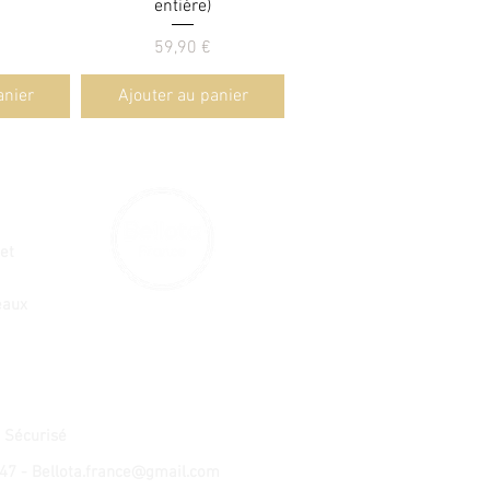
entière)
Prix
59,90 €
anier
Ajouter au panier
et
eaux
 Sécurisé
 47 -
Bellota.france@gmail.com