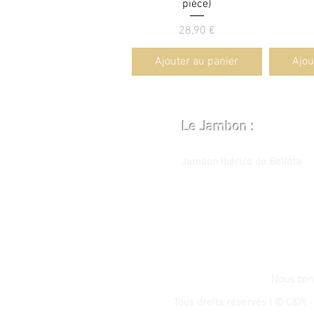
pièce)
Prix
28,90 €
Ajouter au panier
Ajou
Le Jambon :
Jambon Ibérico de Bellota
Nous con
Tous droits réservés I © C&W -