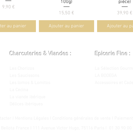
100g)
pièce)
Prix
9,90 €
Prix
Prix
15,50 €
39,90 €
ter au panier
Ajouter au panier
Ajouter au p
Charcuteries & Viandes :
Epicerie Fine :
Les Chorizos
La Sélection Gourm
Les Saucissons
LA BODEGA
Les lomos & Lomitos
Accessoires et Cad
La Cecina
La viande ibérique
Délices ibériques
tacter I
Mentions Légales I
Conditions générales de vente I
Paiement
 Bellota France I 111 Avenue Victor Hugo, 75116 Paris I 01 30 90 00