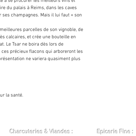
le à se procurer les meilleurs vins et
re du palais à Reims, dans les caves
r ses champagnes. Mais il lui faut « son
 meilleures parcelles de son vignoble, de
rès calcaires, et crée une bouteille en
lat. Le Tsar ne boira dès lors de
ces précieux flacons qui arboreront les
 présentation ne variera quasiment plus
ur la santé.
Charcuteries & Viandes :
Epicerie Fine :