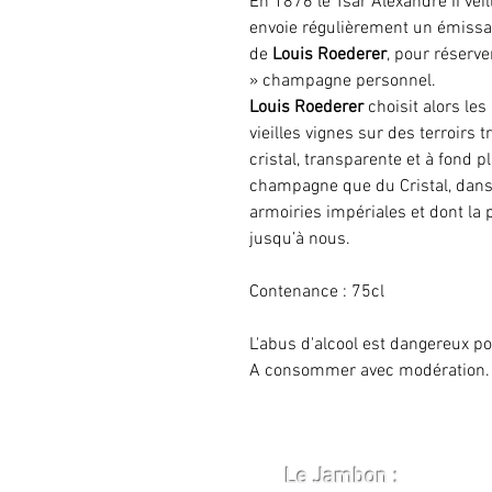
En 1876 le Tsar Alexandre II veil
envoie régulièrement un émissai
de
Louis Roederer
, pour réserve
» champagne personnel.
Louis Roederer
choisit alors les
vieilles vignes sur des terroirs t
cristal, transparente et à fond p
champagne que du Cristal, dans 
armoiries impériales et dont la
jusqu’à nous.
Contenance : 75cl
L'abus d'alcool est dangereux po
A consommer avec modération.
Le Jambon :