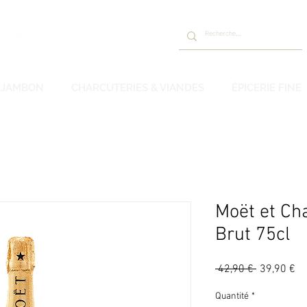
JAMBON
CHARCUTERIES & VIANDES
ÉPICERIE FINE
Moët et Ch
Brut 75cl
Prix
Pr
 42,90 € 
39,90 €
original
pr
Quantité
*