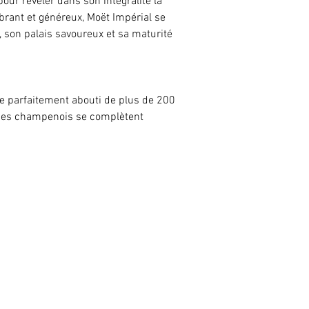
r révéler dans son intégralité la
ibrant et généreux, Moët Impérial se
t, son palais savoureux et sa maturité
e parfaitement abouti de plus de 200
pages champenois se complètent