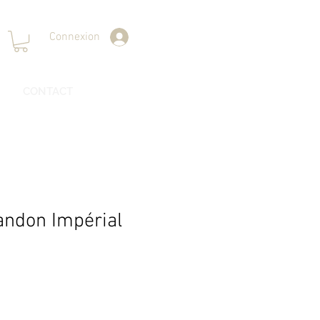
Connexion
CONTACT
andon Impérial
ix
omotionnel