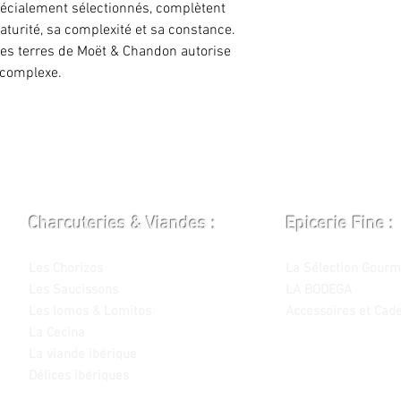
pécialement sélectionnés, complètent
aturité, sa complexité et sa constance.
des terres de Moët & Chandon autorise
 complexe.
Charcuteries & Viandes :
Epicerie Fine :
Les Chorizos
La Sélection Gourm
Les Saucissons
LA BODEGA
Les lomos & Lomitos
Accessoires et Cad
La Cecina
La viande ibérique
Délices ibériques