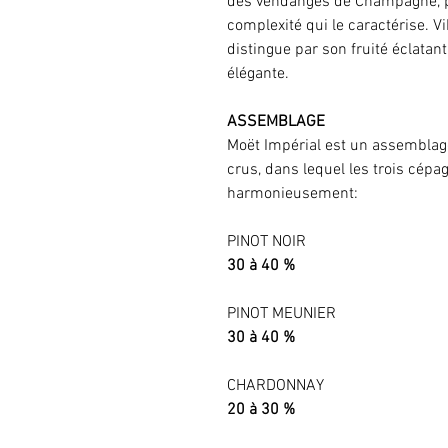
des vendanges de Champagne, pou
complexité qui le caractérise. V
distingue par son fruité éclatan
élégante.
ASSEMBLAGE
Moët Impérial est un assemblag
crus, dans lequel les trois cé
harmonieusement:
PINOT NOIR
30 à 40 %
PINOT MEUNIER
30 à 40 %
CHARDONNAY
20 à 30 %